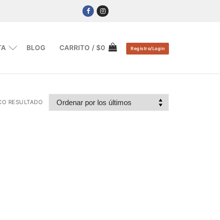
TA
BLOG
CARRITO
/
$
0
Registro/Login
CO RESULTADO