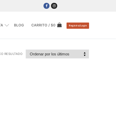
TA
BLOG
CARRITO
/
$
0
Registro/Login
CO RESULTADO