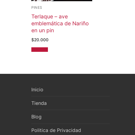
PINES
Terlaque – ave
emblemática de Nariño
en un pin
$
20.000
Leer más
Inicio
Tienda
Blog
Politica de Privacidad